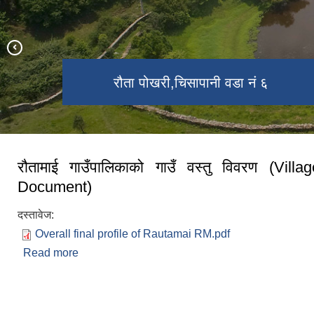
रौता पोखरी,चिसापानी वडा नं ६
ओडारे झरना
माझखर्क
रौतामाई गाउँपालिकाको गाउँ वस्तु विवरण (Villa
Document)
दस्तावेज:
Overall final profile of Rautamai RM.pdf
Read more
about रौतामाई गाउँपालिकाको गाउँ वस्तु विवरण (
Document)