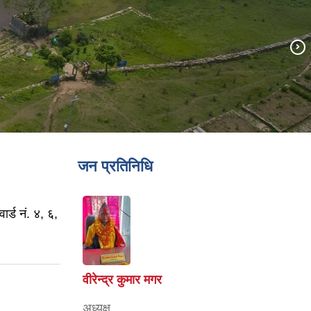
जन प्रतिनिधि
ार्ड नं. ४, ६,
वीरेन्द्र कुमार मगर
अध्यक्ष