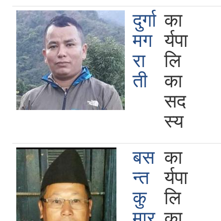
दुर्गा
का
मग
र्यपा
रा
लि
ती
का
सद
स्य
बस
का
न्त
र्यपा
कु
लि
मार
का