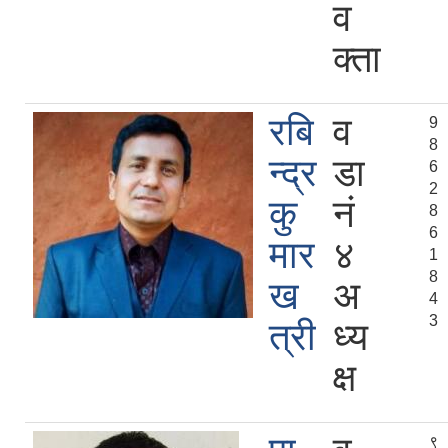
व
क्ता
रबि
व
9
8
न्द्र
डा
6
2
कु
नं
8
6
मार
४
1
8
ख
अ
4
3
त्री
ध्य
क्ष
९