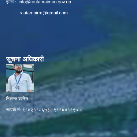
इमेल :
info@rautamaimun.gov.np
rautamairm@gmail.com
सूचना अधिकारी
नितान्त बस्नेत
सम्पर्क नं: ९८४२११८६७३ , ९८१०४११९७५