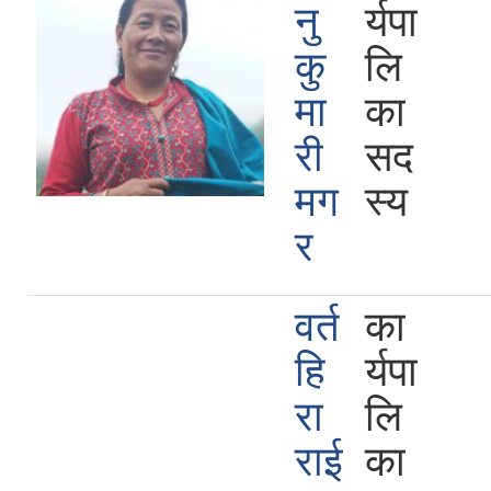
नु
र्यपा
कु
लि
मा
का
री
सद
मग
स्य
र
वर्त
का
हि
र्यपा
रा
लि
राई
का