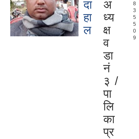
दा
अ
8
3
हा
ध्य
5
5
ल
क्ष
0
9
व
डा
नं
३ /
पा
लि
का
प्र