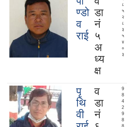
पा
व
८
ण्डो
डा
५
२
व
नं
८
३
राई
५
५
४
अ
०
३
ध्य
क्ष
पृ
व
9
8
थि
डा
4
2
वी
नं
9
8
राई
६
8