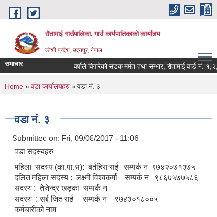
Skip to main content
रौतामाई गाउँपालिका, गाउँ कार्यपालिकाको कार्यालय
कोशी प्रदेश, उदयपुर, नेपाल
समाचार
गाउँपालिका हाम्रो अभियान सबै सुखी र खुसी रहौं यहि हाम्रो पहिचान"
वर्षाले विगारेको सडक मर्मत तथा सम्भार, रौतामाई वार्ड नं. १,२,३ र
You are here
Home
»
वडा कार्यालयहरु
» वडा नं. ३
वडा नं. ३
Submitted on:
Fri, 09/08/2017 - 11:06
वडा सदस्यहरु
महिला सदस्य (का.पा.स): बर्तहिरा राई सम्पर्क न ९७४२०७१३७५
दलित महिला सदस्य : लक्ष्मी विश्वकर्मा सम्पर्क न ९८६७५७७५८६
सदस्य : तेजेन्द्र खड्का सम्पर्क न
सदस्य : सर्ब जित राई सम्पर्क न ९७४३०१८००५
कर्मचारीको नाम