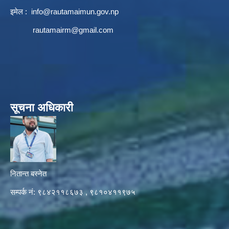
इमेल :
info@rautamaimun.gov.np
rautamairm@gmail.com
सूचना अधिकारी
नितान्त बस्नेत
सम्पर्क नं: ९८४२११८६७३ , ९८१०४११९७५