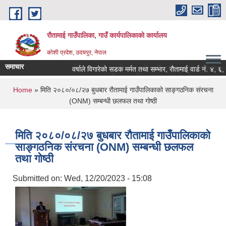
Skip to main content
रौतामाई गाउँपालिका, गाउँ कार्यपालिकाको कार्यालय
कोशी प्रदेश, उदयपुर, नेपाल
समाचार
पालिका हाम्रो अभियान सबै सुखी र खुसी रहौं यहि हाम्रो पहिचान"
वर्षाले विगारेको सडक मर्मत तथा सम्भार, रौतामाई वार्ड नं. ४, ६, ७ र
You are here
Home
» मिति २०८०/०८/२७ बुधबार रौतामाई गाउँपालिकाको साङ्गठनिक संरचना
(ONM) सम्बन्धी छलफल तथा गोष्ठी
मिति २०८०/०८/२७ बुधबार रौतामाई गाउँपालिकाको
साङ्गठनिक संरचना (ONM) सम्बन्धी छलफल
तथा गोष्ठी
Submitted on:
Wed, 12/20/2023 - 15:08