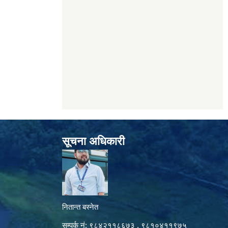
सूचना अधिकारी
नितान्त बस्नेत
सम्पर्क नं: ९८४२११८६७३ , ९८१०४११९७५