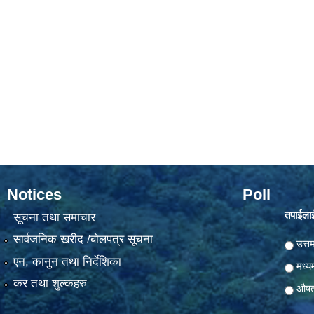
Notices
Poll
तपाईलाई
सूचना तथा समाचार
सार्वजनिक खरीद /बोलपत्र सूचना
Choic
उत्त
एन, कानुन तथा निर्देशिका
मध्य
कर तथा शुल्कहरु
औष