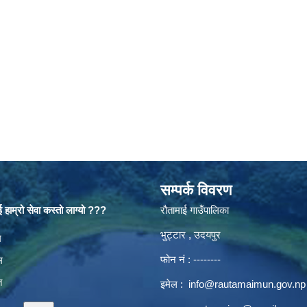
सम्पर्क विवरण
 हाम्रो सेवा कस्तो लाग्यो ???
रौतामाई गाउँपालिका
भुट्टार , उदयपुर
es
म
फोन नं : --------
म
त
इमेल :
info@rautamaimun.gov.np