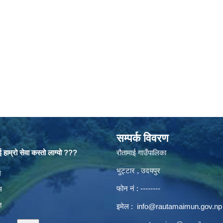
सम्पर्क विवरण
 हाम्रो सेवा कस्तो लाग्यो ???
रौतामाई गाउँपालिका
भुट्टार , उदयपुर
es
म
फोन नं : --------
म
त
इमेल :
info@rautamaimun.gov.np