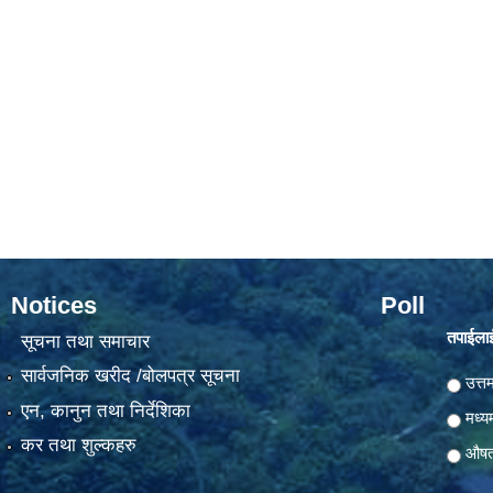
Notices
Poll
तपाईलाई
सूचना तथा समाचार
सार्वजनिक खरीद /बोलपत्र सूचना
Choic
उत्त
एन, कानुन तथा निर्देशिका
मध्य
कर तथा शुल्कहरु
औष