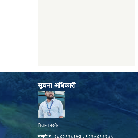
सूचना अधिकारी
नितान्त बस्नेत
सम्पर्क नं: ९८४२११८६७३ , ९८१०४११९७५