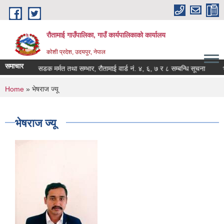
Skip to main content
रौतामाई गाउँपालिका, गाउँ कार्यपालिकाको कार्यालय
कोशी प्रदेश, उदयपुर, नेपाल
समाचार
"
षाले विगारेको सडक मर्मत तथा सम्भार, रौतामाई वार्ड नं. ४, ६, ७ र ८ सम्बन्धि सूचना
भ्या
You are here
Home
» भेषराज ज्यू
भेषराज ज्यू