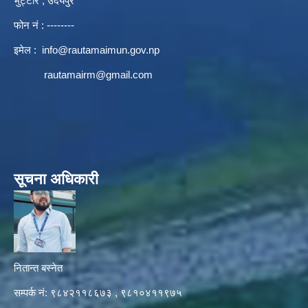
भुट्टार , उदयपुर
फोन नं : --------
इमेल :
info@rautamaimun.gov.np
rautamairm@gmail.com
सूचना अधिकारी
नितान्त बस्नेत
सम्पर्क नं: ९८४२११८६७३ , ९८१०४११९७५