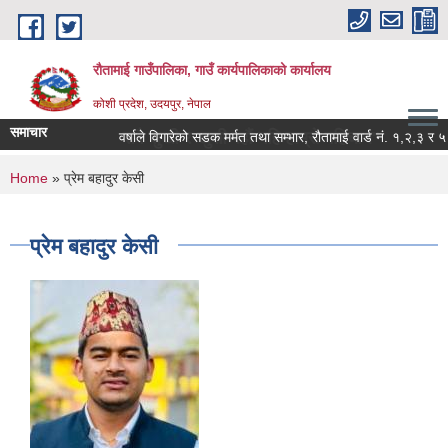
Skip to main content
रौतामाई गाउँपालिका, गाउँ कार्यपालिकाको कार्यालय
कोशी प्रदेश, उदयपुर, नेपाल
समाचार
्रो अभियान सबै सुखी र खुसी रहौं यहि हाम्रो पहिचान"
वर्षाले विगारेको सडक मर्मत तथा सम्भार, रौतामाई वार्ड नं. १,२,३ र ५ सम्ब
You are here
Home
» प्रेम बहादुर केसी
प्रेम बहादुर केसी