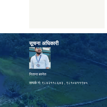
सूचना अधिकारी
नितान्त बस्नेत
सम्पर्क नं: ९८४२११८६७३ , ९८१०४११९७५