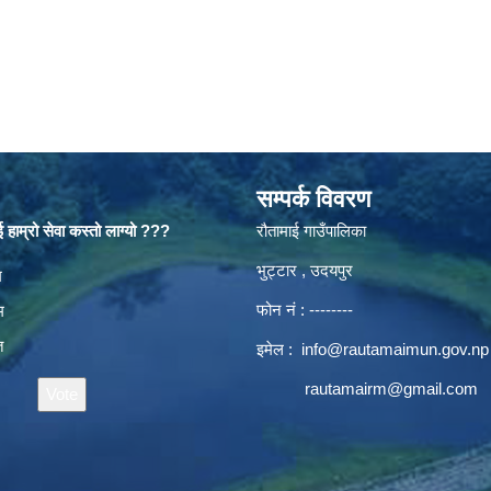
सम्पर्क विवरण
 हाम्रो सेवा कस्तो लाग्यो ???
रौतामाई गाउँपालिका
भुट्टार , उदयपुर
es
म
फोन नं : --------
म
त
इमेल :
info@rautamaimun.gov.np
rautamairm@gmail.com